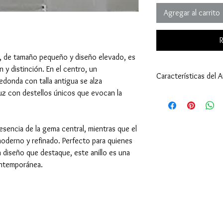
Agregar al carrito
R
o, de tamaño pequeño y diseño elevado, es
 y distinción. En el centro, un
Características del An
donda con talla antigua se alza
uz con destellos únicos que evocan la
Anillo:
Tamaño: 5 1/2 (16,
Peso: 1,30 gramos (
Tipo de Engaste: Bi
presencia de la gema central, mientras que el
Oro Blanco 18 Kilat
oderno y refinado. Perfecto para quienes
Diamante - Piedra Cen
n diseño que destaque, este anillo es una
Cantidad: 1
ontemporánea.
Tamaño: 3 milímetr
Peso: 0,10 quilates 
Corte: Redondo - Ta
Toda la información esta
son un aproximado.