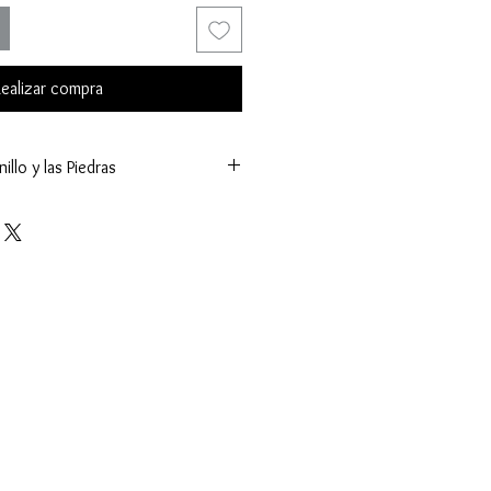
ealizar compra
illo y las Piedras
1 mm.)
g.)
sel
es (K.)
tral:
os (mm.)
(ct.)
lla Antiguo
 sujeta a cambios y los valores mostrados