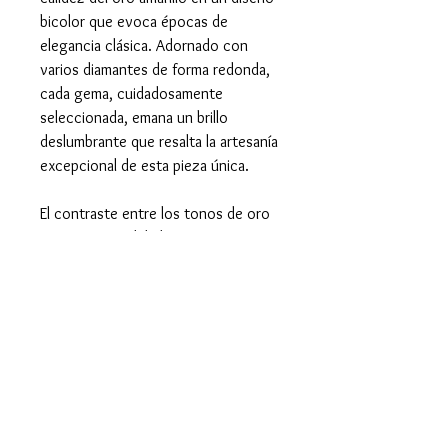
bicolor que evoca épocas de
elegancia clásica. Adornado con
varios diamantes de forma redonda,
cada gema, cuidadosamente
seleccionada, emana un brillo
deslumbrante que resalta la artesanía
excepcional de esta pieza única.
El contraste entre los tonos de oro
aporta profundidad y carácter,
mientras que el diseño amplio y
detallado lo convierte en una joya
imponente, perfecta para quienes
aprecian el lujo con un toque de
historia. Ideal para coleccionistas y
amantes de la joyería atemporal, este
anillo es un verdadero testimonio de
estilo y sofisticación duraderos.