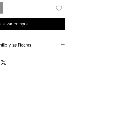
ealizar compra
illo y las Piedras
12 mm.)
g.)
sel y Uñas
es (K.)
tral:
tros (mm.)
(ct.)
Facetado
Acento:
límetros (mm.)