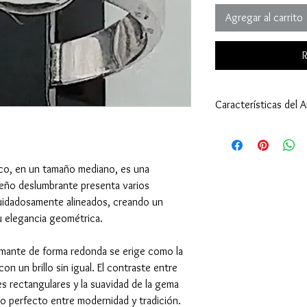
Agregar al carrito
R
Características del An
Anillo:
Tamaño: 6 3/4 (17,
Peso: 5,95 gramos (
anco, en un tamaño mediano, es una
Tipo de Engaste: Bi
iseño deslumbrante presenta varios
Oro Blanco 18 Kilat
uidadosamente alineados, creando un
Diamante - Piedra Cen
Cantidad: 1
u elegancia geométrica.
Tamaño: 4,4 milíme
Peso: 0,70 quilates 
amante de forma redonda se erige como la
Corte: Redondo - 
con un brillo sin igual. El contraste entre
Diamante - Piedra de 
tes rectangulares y la suavidad de la gema
Cantidad: 22
io perfecto entre modernidad y tradición.
Tamaño: 2,6x1,5 mi