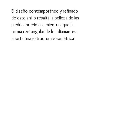
El diseño contemporáneo y refinado
de este anillo resalta la belleza de las
piedras preciosas, mientras que la
forma rectangular de los diamantes
aporta una estructura geométrica
única, llena de sofisticación.
Perfecto para quienes buscan una
joya que combine modernidad y
elegancia clásica, este anillo es ideal
para ocasiones especiales o como
un regalo que marque momentos
inolvidables.
Características del Anillo y
las Piedras
Anillo:
Tamaño: 7 (17,32 mm.)