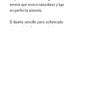
serena que evoca naturaleza y lujo
en perfecta armonía.
El diseño sencillo pero sofisticado
destaca la belleza única de la
esmeralda, permitiendo que sea la
protagonista absoluta. Ideal para
quienes aprecian la pureza y el estilo
clásico, este anillo es una joya
atemporal que complementa
cualquier ocasión especial.
Características del Anillo y
las Piedras
Anillo:
Tamaño: 6 (16,51 mm.)
Peso: 2,90 gramos (g.)
Tipo de Engaste: Uñas