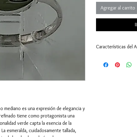
Agregar al carrito
R
Características del An
Anillo:
Tamaño: 7
Peso: 2,10 gramos (
Tipo de Engaste: U
Oro Blanco 18 Kilat
Esmeralda - Piedra Ce
Cantidad: 1
Tamaño: 3x3 milím
ño mediano es una expresión de elegancia y
Peso: 0,12 quilates 
y refinado tiene como protagonista una
Corte: Redondo Fa
nalidad verde capta la esencia de la
Toda la información esta
 La esmeralda, cuidadosamente tallada,
son un aproximado.