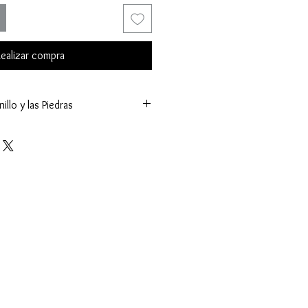
ealizar compra
illo y las Piedras
g.)
ñas
es (K.)
ntral:
etros (mm.)
(ct.)
cetado
 sujeta a cambios y los valores mostrados