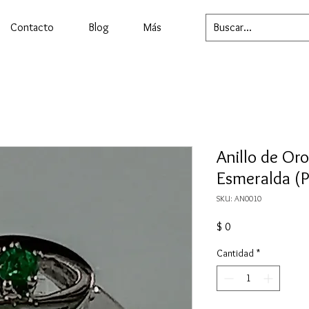
Contacto
Blog
Más
Anillo de Or
Esmeralda (P
SKU: AN0010
Precio
$ 0
Cantidad
*