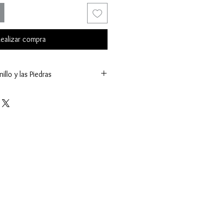
ealizar compra
illo y las Piedras
72 mm.)
g.)
ñas
tes (K.)
ntral:
límetros (mm.)
(ct.)
 - Facetado
Acento:
tros (mm.)