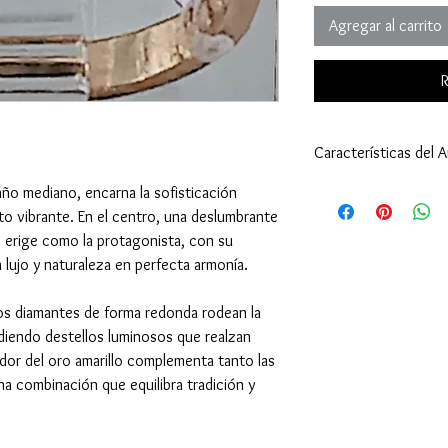
Agregar al carrito
R
Características del An
Anillo:
maño mediano, encarna la sofisticación
Tamaño: 6 1/4 (16,
o vibrante. En el centro, una deslumbrante
Peso: 3,72 gramos (
 erige como la protagonista, con su
Tipo de Engaste: U
 lujo y naturaleza en perfecta armonía.
Oro Amarillo 18 Kila
Esmeralda - Piedra Ce
os diamantes de forma redonda rodean la
Cantidad: 1
ñadiendo destellos luminosos que realzan
Tamaño: 5,2x4,6 mi
Peso: 0,40 quilates 
ndor del oro amarillo complementa tanto las
Corte: Rectangular
a combinación que equilibra tradición y
Diamante - Piedra de 
Cantidad: 6
Tamaño: 1,8 milíme