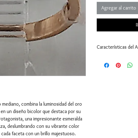
Agregar al carrito
R
Características del An
Anillo:
Tamaño: 6 (16,51 m
Peso: 3,60 gramos (
Tipo de Engaste: C
Oro Amarillo y Blanc
Esmeralda - Piedra Ce
Cantidad: 1
o mediano, combina la luminosidad del oro
Tamaño: 4,1x3,7 mi
Peso: 0,45 quilates 
lo en un diseño bicolor que destaca por su
Corte: Rectangular
rotagonista, una impresionante esmeralda
Diamante - Piedra de 
eza, deslumbrando con su vibrante color
Cantidad: 8
a cada faceta con un brillo majestuoso.
Tamaño: 2x2 milím