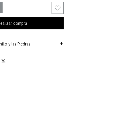
ealizar compra
illo y las Piedras
m.)
g.)
arré y Uñas
o 18 Kilates (K.)
ntral:
límetros (mm.)
(ct.)
 - Facetado
Acento:
etros (mm.)