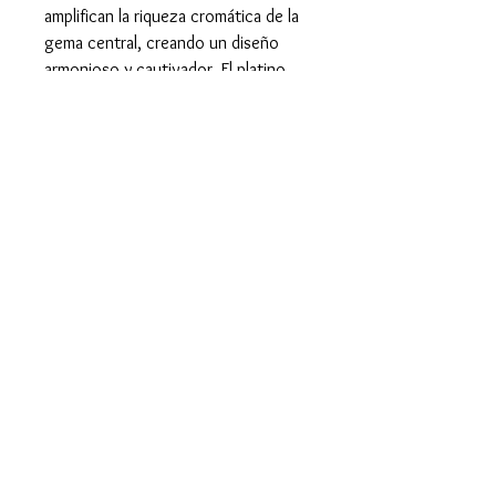
amplifican la riqueza cromática de la
gema central, creando un diseño
armonioso y cautivador. El platino,
con su brillo frío y duradero,
proporciona una base ideal que
realza la magnificencia de cada
detalle.
Esta joya es la elección perfecta para
quienes buscan una pieza imponente
y llena de carácter, ideal para
celebrar momentos significativos o
como un regalo inolvidable. Su
diseño, una mezcla de tradición y
modernidad, asegura que será un
tesoro invaluable por generaciones.
Características del Anillo y