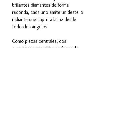
brillantes diamantes de forma
redonda, cada uno emite un destello
radiante que captura la luz desde
todos los ángulos.
Como piezas centrales, dos
exquisitas esmeraldas en forma de
lágrima añaden un toque de color
vibrante y refinado, simbolizando la
pureza y la belleza natural. El
contraste entre el verde profundo
de las esmeraldas y el dorado cálido
del oro crea una armonía visual que
resulta verdaderamente cautivadora.
Características del Anillo y
las Piedras