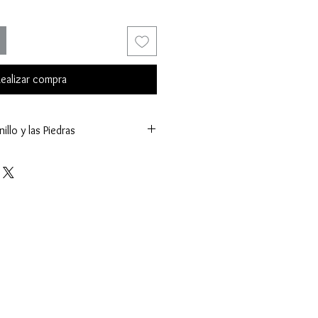
ealizar compra
illo y las Piedras
g.)
sel y Uñas
es (K.)
s (mm.)
(ct.)
Facetado
Acento: