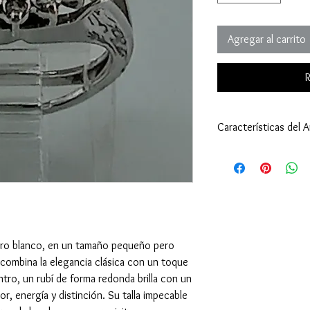
Agregar al carrito
R
Características del An
Anillo:
Tamaño: 5
Peso: 5,00 gramos (
Tipo de Engaste: Bi
Oro Blanco 18 Kilat
Rubí - Piedra Central:
Cantidad: 1
 oro blanco, en un tamaño pequeño pero
Tamaño: milímetro
 combina la elegancia clásica con un toque
Peso: 1.50 quilates 
ntro, un rubí de forma redonda brilla con un
Corte: Redondo - 
, energía y distinción. Su talla impecable
Diamante - Piedra de 