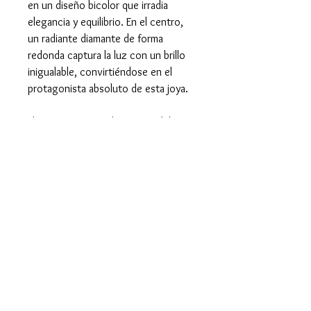
en un diseño bicolor que irradia
elegancia y equilibrio. En el centro,
un radiante diamante de forma
redonda captura la luz con un brillo
inigualable, convirtiéndose en el
protagonista absoluto de esta joya.
El contraste entre los tonos del oro
resalta la belleza atemporal de la
gema, mientras que el diseño clásico
con un toque moderno lo convierte
en una pieza versátil, perfecta para
ocasiones especiales o como
símbolo eterno de amor y
compromiso.
Características del Anillo y
las Piedras