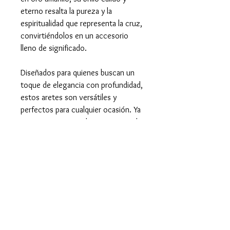
eterno resalta la pureza y la
espiritualidad que representa la cruz,
convirtiéndolos en un accesorio
lleno de significado.
Diseñados para quienes buscan un
toque de elegancia con profundidad,
estos aretes son versátiles y
perfectos para cualquier ocasión. Ya
sea como un recordatorio personal
o una declaración de fe, su diseño
minimalista y sofisticado añade un
toque de distinción a tu estilo.
Lleva contigo la luz del oro amarillo y
deja que estos aretes inspiren tu
camino con su belleza y simbolismo.
¡Una joya que conecta el cielo y la