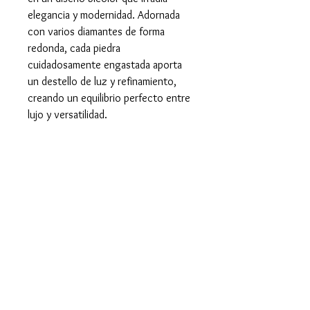
elegancia y modernidad. Adornada
con varios diamantes de forma
redonda, cada piedra
cuidadosamente engastada aporta
un destello de luz y refinamiento,
creando un equilibrio perfecto entre
lujo y versatilidad.
La combinación de los dos tonos de
oro realza la belleza de los
diamantes, mientras que su diseño
clásico con un toque
contemporáneo la convierte en una
elección ideal para celebrar
momentos especiales o como
símbolo de amor eterno.
Características del Anillo y