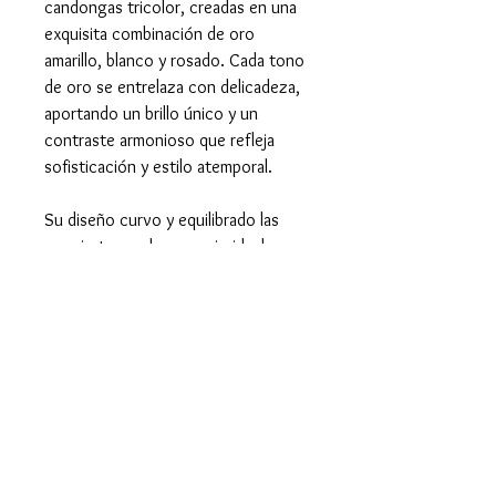
candongas tricolor, creadas en una
exquisita combinación de oro
amarillo, blanco y rosado. Cada tono
de oro se entrelaza con delicadeza,
aportando un brillo único y un
contraste armonioso que refleja
sofisticación y estilo atemporal.
Su diseño curvo y equilibrado las
convierte en el accesorio ideal para
cualquier ocasión, desde eventos
formales hasta un toque especial en
el día a día. Estas candongas no solo
destacan por su belleza, sino
también por la versatilidad de
combinar con cualquier atuendo y
resaltar la personalidad de quien las
lleva.