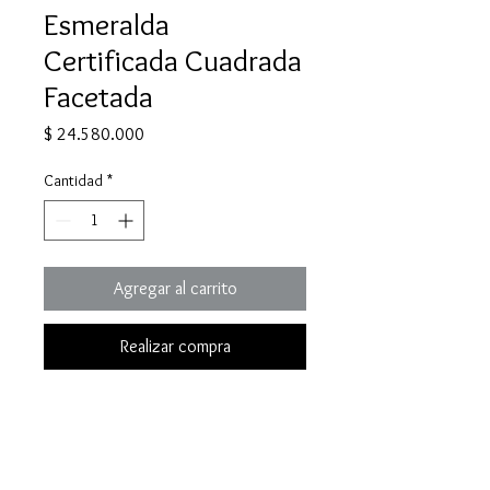
Esmeralda
Certificada Cuadrada
Facetada
Precio
$ 24.580.000
Cantidad
*
Agregar al carrito
Realizar compra
Esta esmeralda colombiana 100%
natural destaca por su talla
rectangular. Con un peso de 2,37
cts, es perfecta para anillos o dijes.