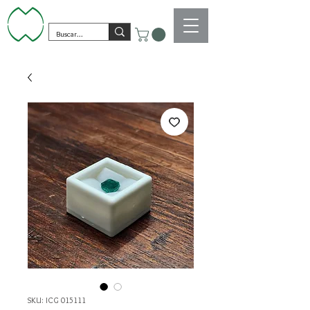
SKU: ICG 015111