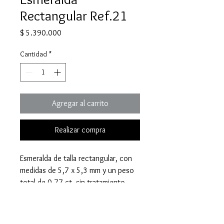
Rectangular Ref.21
Precio
$ 5.390.000
Cantidad
*
Agregar al carrito
Realizar compra
Esmeralda de talla rectangular, con
medidas de 5,7 x 5,3 mm y un peso
total de 0,77 ct, sin tratamiento.
Compra por WhatsApp:
Haz tu
pedido y consulta nuestras opciones