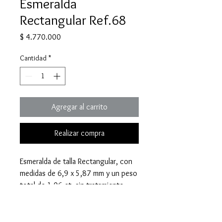
Esmeralda
Rectangular Ref.68
Precio
$ 4.770.000
Cantidad
*
Agregar al carrito
Realizar compra
Esmeralda de talla Rectangular, con
medidas de 6,9 x 5,87 mm y un peso
total de 1,06 ct, sin tratamiento.
Compra por WhatsApp:
Haz tu
pedido y consulta nuestras opciones