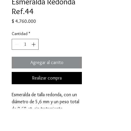
Esmeralda Redonda
Ref.44
Precio
$ 4.760.000
Cantidad
*
Agregar al carrito
Realizar compra
Esmeralda de talla redonda, con un
diámetro de 5,6 mm y un peso total
de 0,68 ct, sin tratamiento.
Compra por WhatsApp:
Haz tu
pedido y consulta nuestras opciones