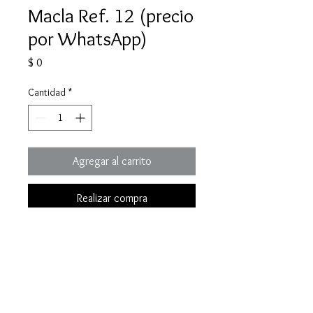
Macla Ref. 12 (precio
por WhatsApp)
Precio
$ 0
Cantidad
*
Agregar al carrito
Realizar compra
Una macla de esmeralda 100%
natural y colombiana.
Especificaciones