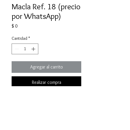
Macla Ref. 18 (precio
por WhatsApp)
Precio
$ 0
Cantidad
*
Agregar al carrito
Realizar compra
Una macla de esmeralda 100%
natural y colombiana.
Especificaciones