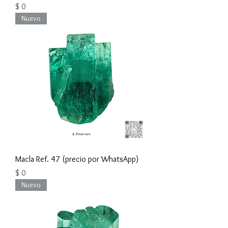
Precio
$ 0
Nuevo
Macla Ref. 47 (precio por WhatsApp)
Precio
$ 0
Nuevo