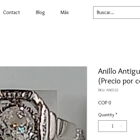
Contact
Blog
Más
Anillo Antig
(Precio por 
SKU: AN0112
Price
COP 0
Quantity
*