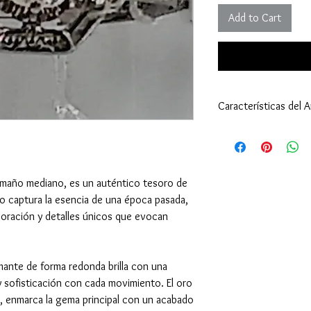
Add to Cart
Características del An
Anillo:
Tamaño: 6 (16,51 m
Peso: 1,30 gramos (
Tipo de Engaste: U
tamaño mediano, es un auténtico tesoro de
Oro Blanco 18 Kilat
guo captura la esencia de una época pasada,
Diamante - Piedra Cen
boración y detalles únicos que evocan
Cantidad: 1
Tamaño: 4,6 milíme
Peso: 0,30quilates (
Corte: Redondo - Ta
mante de forma redonda brilla con una
y sofisticación con cada movimiento. El oro
Toda la información esta
, enmarca la gema principal con un acabado
son un aproximado.