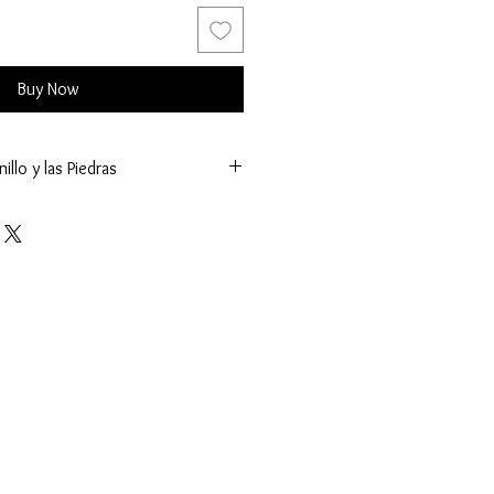
Buy Now
illo y las Piedras
m.)
g.)
ñas
es (K.)
tral:
tros (mm.)
ct.)
lla Antiguo
 sujeta a cambios y los valores mostrados