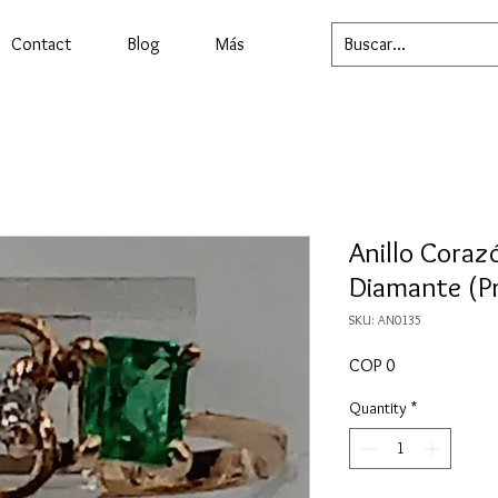
Contact
Blog
Más
Anillo Coraz
Diamante (Pr
SKU: AN0135
Price
COP 0
Quantity
*