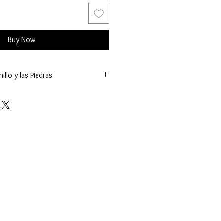
Buy Now
illo y las Piedras
73 mm.)
g.)
ñas
tes (K.)
ntral:
límetros (mm.)
(ct.)
 - Facetado
Acento:
tros (mm.)