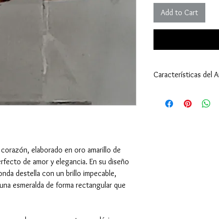
Add to Cart
Características del An
Anillo:
Tamaño: 7 1/2 (17,
Peso: 1,68 gramos (
Tipo de Engaste: U
Oro Amarillo 18 Kila
Esmeralda - Piedra Ce
 corazón, elaborado en oro amarillo de
Cantidad: 1
rfecto de amor y elegancia. En su diseño
Tamaño: 4,5x4,1 mi
nda destella con un brillo impecable,
Peso: 0,32 quilates 
una esmeralda de forma rectangular que
Corte: Rectangular
Diamante - Piedra de 
Cantidad: 1
Tamaño: 2,3 milíme