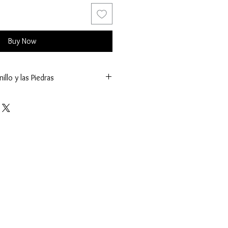
Buy Now
illo y las Piedras
73 mm.)
g.)
ñas
tes (K.)
tral:
os (mm.)
(ct.)
Facetado
 sujeta a cambios y los valores mostrados