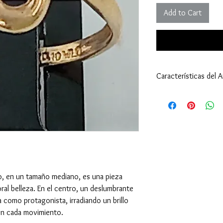
Add to Cart
Características del An
Anillo:
Tamaño: 7 1/2 (17,
Peso: 2,05 gramos (
Tipo de Engaste: U
Oro Amarillo 18 Kila
Diamante - Piedra Cen
Cantidad: 1
Tamaño: 3 milímetr
lo, en un tamaño mediano, es una pieza
Peso: 0,10 quilates 
ral belleza. En el centro, un deslumbrante
Corte: Redondo - 
 como protagonista, irradiando un brillo
Toda la información esta
on cada movimiento.
son un aproximado.