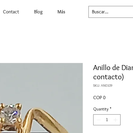
Contact
Blog
Más
Anillo de Di
contacto)
SKU: AN0109
Price
COP 0
Quantity
*