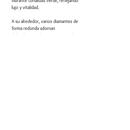
vibrante tonalidad verde, reflejando
lujo y vitalidad.
A su alrededor, varios diamantes de
forma redonda adornan
delicadamente la pieza, aportando un
brillo celestial que realza la
magnificencia de la esmeralda
central. La combinación del oro
blanco con las gemas crea un
contraste deslumbrante que exalta la
belleza de cada elemento.
Características del Anillo y
las Piedras
Anillo:
Tamaño: 8 1/2 (18,54 mm.)
Peso: 4,38 gramos (g.)