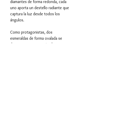
diamantes de forma redonda, cada
uno aporta un destello radiante que
captura la luz desde todos los
ángulos.
Como protagonistas, dos
esmeraldas de forma ovalada se
destacan con su cautivador tono
verde, añadiendo un contraste
vibrante y elegante. La armonía entre
los diamantes resplandecientes y las
esmeraldas exquisitas crea una joya
atemporal, ideal para quienes buscan
una pieza que combine lujo y
distinción en cada detalle.
Características del Anillo y
las Piedras