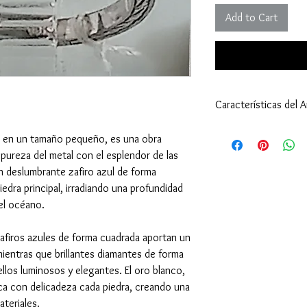
Add to Cart
Características del An
Anillo:
o, en un tamaño pequeño, es una obra
Tamaño: 5 3/4 (16,
pureza del metal con el esplendor de las
Peso: 4,30 gramos (
un deslumbrante zafiro azul de forma
Tipo de Engaste: Bi
edra principal, irradiando una profundidad
Oro Blanco 18 Kilat
Zafiro - Piedra Centra
el océano.
Cantidad: 1
Tamaño: 6,5x2,0 mi
afiros azules de forma cuadrada aportan un
Peso: quilates (ct.)
ientras que brillantes diamantes de forma
Corte: Rectangular
llos luminosos y elegantes. El oro blanco,
Zafiro - Piedra de Ace
a con delicadeza cada piedra, creando una
Cantidad: 4
teriales.
Tamaño: 2x2 milím