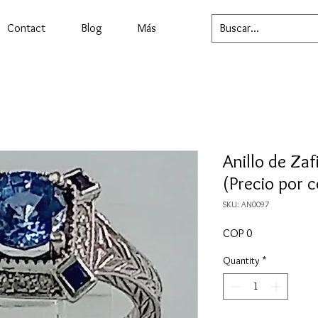
Contact
Blog
Más
Anillo de Za
(Precio por 
SKU: AN0097
Price
COP 0
Quantity
*