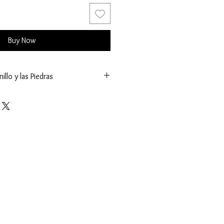
Buy Now
illo y las Piedras
31 mm.)
g.)
sel y Uñas
es (K.)
l:
límetros (mm.)
 - Facetado
nto:
etros (mm.)