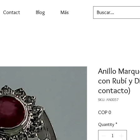
Contact
Blog
Más
Anillo Marqu
con Rubí y D
contacto)
SKU: AN0057
Price
COP 0
Quantity
*