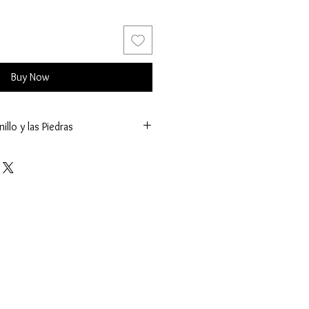
Buy Now
illo y las Piedras
g.)
sel y Uñas
es (K.)
s (mm.)
(ct.)
Facetado
Acento: