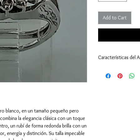
Add to Cart
Características del An
Anillo:
Tamaño: 5
Peso: 5,00 gramos (
Tipo de Engaste: Bi
Oro Blanco 18 Kilat
Rubí - Piedra Central:
Cantidad: 1
 oro blanco, en un tamaño pequeño pero
Tamaño: milímetro
 combina la elegancia clásica con un toque
Peso: 1.50 quilates 
ntro, un rubí de forma redonda brilla con un
Corte: Redondo - 
, energía y distinción. Su talla impecable
Diamante - Piedra de 