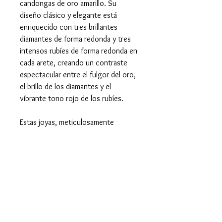
candongas de oro amarillo. Su
diseño clásico y elegante está
enriquecido con tres brillantes
diamantes de forma redonda y tres
intensos rubíes de forma redonda en
cada arete, creando un contraste
espectacular entre el fulgor del oro,
el brillo de los diamantes y el
vibrante tono rojo de los rubíes.
Estas joyas, meticulosamente
elaboradas, son perfectas para
realzar tu look en cualquier ocasión
especial, o simplemente para añadir
un toque de sofisticación a tu día a
día. Su combinación de piedras
preciosas simboliza la pasión, la
pureza y la fortaleza, convirtiéndolas
en un accesorio lleno de significado