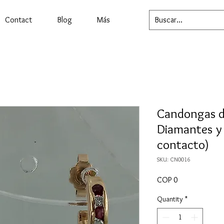
Contact
Blog
Más
Candongas d
Diamantes y 
contacto)
SKU: CN0016
Price
COP 0
Quantity
*