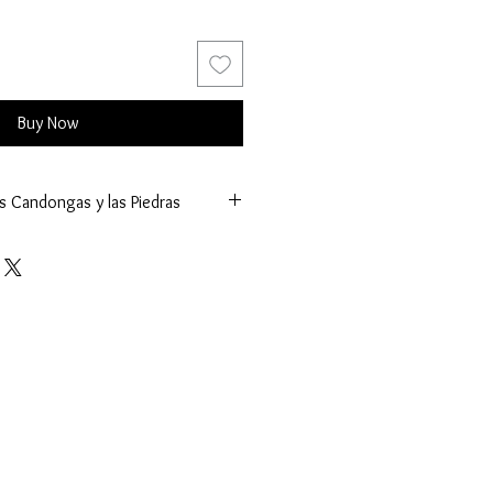
Buy Now
os Candongas y las Piedras
g.)
arré
iposa
tes (K.)
tral:
tros (mm.)
(ct.)
Facetado