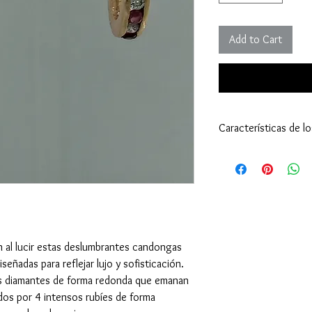
Add to Cart
Características de l
Candongas:
Peso: 3,00 gramos (
Tipo de engaste: C
Tipo de cierre: Mar
Oro Amarillo 18 Kila
Diamante - Piedra Cen
Cantidad: 8
n al lucir estas deslumbrantes candongas
Tamaño: 1.8 milíme
eñadas para reflejar lujo y sofisticación.
Peso: 0,12 quilates 
es diamantes de forma redonda que emanan
Corte: Redondo - 
ados por 4 intensos rubíes de forma
Rubí - Piedra Central: