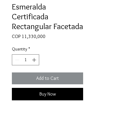
Esmeralda
Certificada
Rectangular Facetada
Price
COP 11,330,000
Quantity
*
Add to Cart
Buy Now
Esta esmeralda colombiana 100%
natural destaca por su talla
rectangular. Con un peso de 4,12
cts, es perfecta para anillos o dijes.