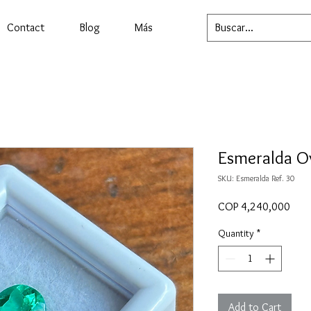
Contact
Blog
Más
Esmeralda O
SKU: Esmeralda Ref. 30
Price
COP 4,240,000
Quantity
*
Add to Cart