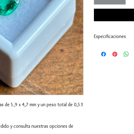
Especificaciones
Identificación:
Esm
País de Origen:
Co
Corte / Talla:
Ovala
Peso:
0,53 cts.
Medidas:
5,9 x 4,7
Tratamiento:
no p
das de 5,9 x 4,7 mm y un peso total de 0,53
dido y consulta nuestras opciones de