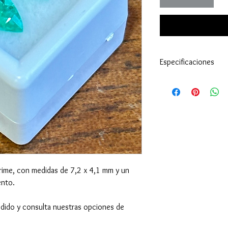
Especificaciones
Identificación:
Esm
País de Origen:
Co
Corte / Talla:
Lagri
Peso:
1,04 cts.
Medidas:
7,2 x 4,1
Tratamiento:
no pe
grime, con medidas de 7,2 x 4,1 mm y un
ento.
dido y consulta nuestras opciones de