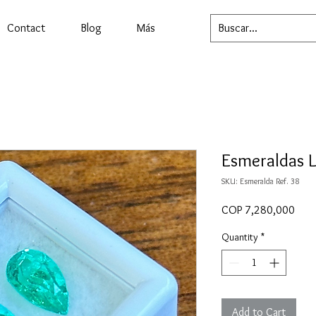
Contact
Blog
Más
Esmeraldas L
SKU: Esmeralda Ref. 38
Price
COP 7,280,000
Quantity
*
Add to Cart