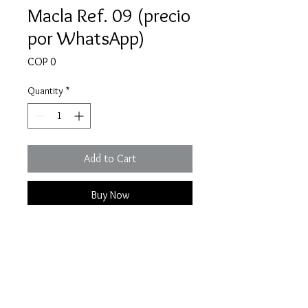
Macla Ref. 09 (precio
por WhatsApp)
Price
COP 0
Quantity
*
Add to Cart
Buy Now
Una macla de esmeralda 100%
natural y colombiana.
Especificaciones