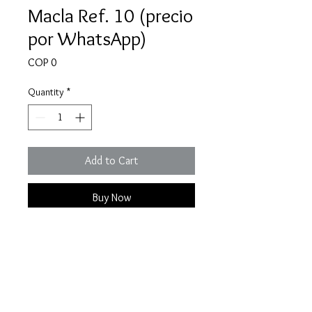
Macla Ref. 10 (precio
por WhatsApp)
Price
COP 0
Quantity
*
Add to Cart
Buy Now
Una macla de esmeralda 100%
natural y colombiana.
Especificaciones