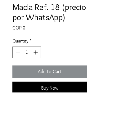
Macla Ref. 18 (precio
por WhatsApp)
Price
COP 0
Quantity
*
Add to Cart
Buy Now
Una macla de esmeralda 100%
natural y colombiana.
Especificaciones