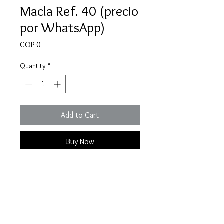
Macla Ref. 40 (precio
por WhatsApp)
Price
COP 0
Quantity
*
Add to Cart
Buy Now
Una macla de esmeralda 100%
natural y colombiana.
Especificaciones